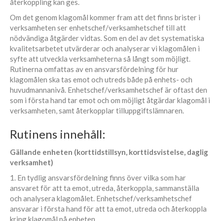
återkoppling kan ges.
Om det genom klagomål kommer fram att det finns brister i
verksamheten ser enhetschef/verksamhetschef till att
nödvändiga åtgärder vidtas. Som en del av det systematiska
kvalitetsarbetet utvärderar och analyserar vi klagomålen i
syfte att utveckla verksamheterna så långt som möjligt.
Rutinerna omfattas av en ansvarsfördelning för hur
klagomålen ska tas emot och utreds både på enhets- och
huvudmannanivå. Enhetschef/verksamhetschef är oftast den
som i första hand tar emot och om möjligt åtgärdar klagomål i
verksamheten, samt återkopplar tilluppgiftslämnaren.
Rutinens innehåll:
Gällande enheten (korttidstillsyn, korttidsvistelse, daglig
verksamhet)
1. En tydlig ansvarsfördelning finns över vilka som har
ansvaret för att ta emot, utreda, återkoppla, sammanställa
och analysera klagomålet. Enhetschef/verksamhetschef
ansvarar i första hand för att ta emot, utreda och återkoppla
kring klagomål på enheten.