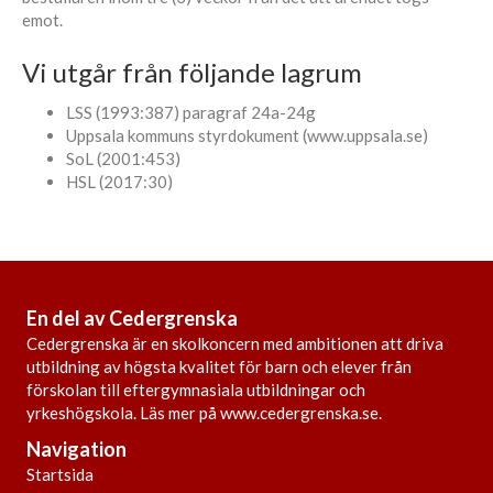
emot.
Vi utgår från följande lagrum
LSS (1993:387) paragraf 24a-24g
Uppsala kommuns styrdokument (www.uppsala.se)
SoL (2001:453)
HSL (2017:30)
En del av Cedergrenska
Cedergrenska är en skolkoncern med ambitionen att driva
utbildning av högsta kvalitet för barn och elever från
förskolan till eftergymnasiala utbildningar och
yrkeshögskola. Läs mer på
www.cedergrenska.se
.
Navigation
Startsida