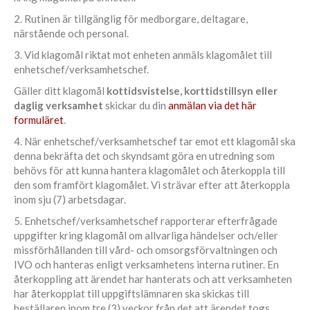
2. Rutinen är tillgänglig för medborgare, deltagare,
närstående och personal.
3. Vid klagomål riktat mot enheten anmäls klagomålet till
enhetschef/verksamhetschef.
Gäller ditt klagomål
kottidsvistelse, korttidstillsyn
eller
daglig verksamhet
skickar du din
anmälan via det här
formuläret
.
4. När enhetschef/verksamhetschef tar emot ett klagomål ska
denna bekräfta det och skyndsamt göra en utredning som
behövs för att kunna hantera klagomålet och återkoppla till
den som framfört klagomålet. Vi strävar efter att återkoppla
inom sju (7) arbetsdagar.
5. Enhetschef/verksamhetschef rapporterar efterfrågade
uppgifter kring klagomål om allvarliga händelser och/eller
missförhållanden till vård- och omsorgsförvaltningen och
IVO och hanteras enligt verksamhetens interna rutiner. En
återkoppling att ärendet har hanterats och att verksamheten
har återkopplat till uppgiftslämnaren ska skickas till
beställaren inom tre (3) veckor från det att ärendet togs