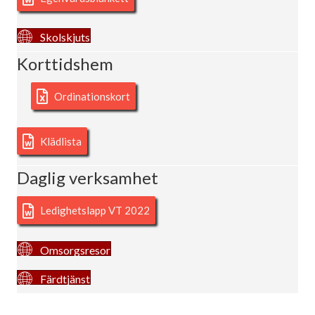
Skolskjuts
Korttidshem
Ordinationskort
Klädlista
Daglig verksamhet
Ledighetslapp VT 2022
Omsorgsresor
Färdtjänst